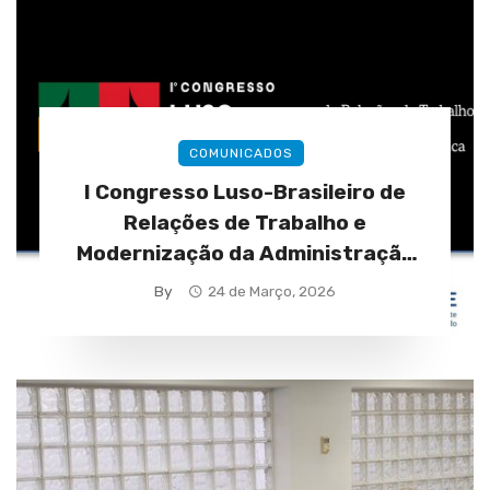
COMUNICADOS
I Congresso Luso-Brasileiro de
Relações de Trabalho e
Modernização da Administração
Pública (28 a 30 de abril)
By
24 de Março, 2026