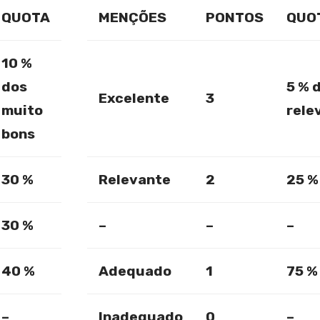
QUOTA
MENÇÕES
PONTOS
QUO
10 %
dos
5 % 
Excelente
3
muito
rele
bons
30 %
Relevante
2
25 %
30 %
–
–
–
40 %
Adequado
1
75 %
–
Inadequado
0
–