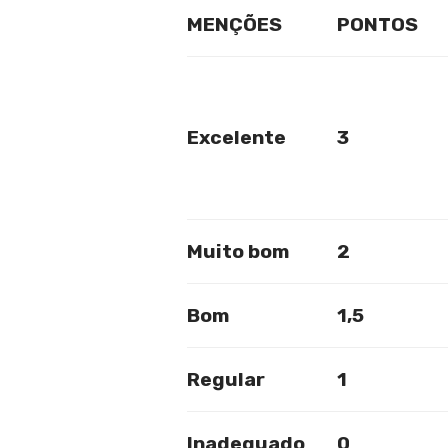
MENÇÕES
PONTOS
Excelente
3
Muito bom
2
Bom
1,5
Regular
1
Inadequado
0