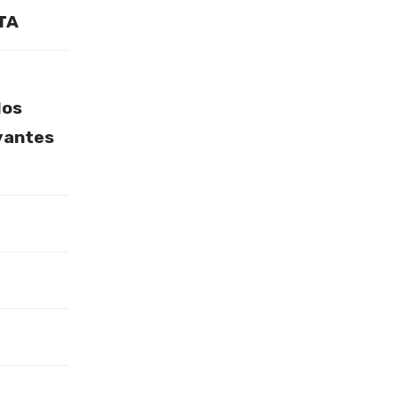
TA
dos
vantes