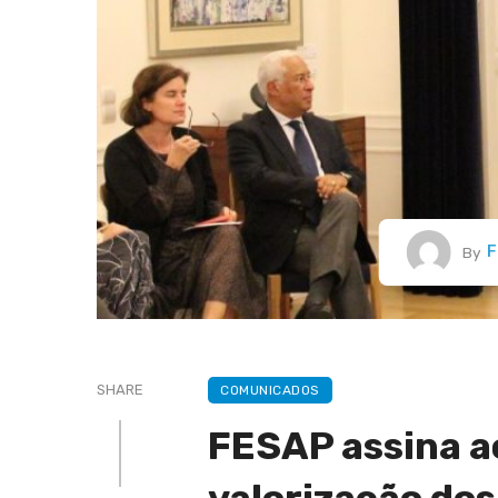
F
By
SHARE
COMUNICADOS
FESAP assina a