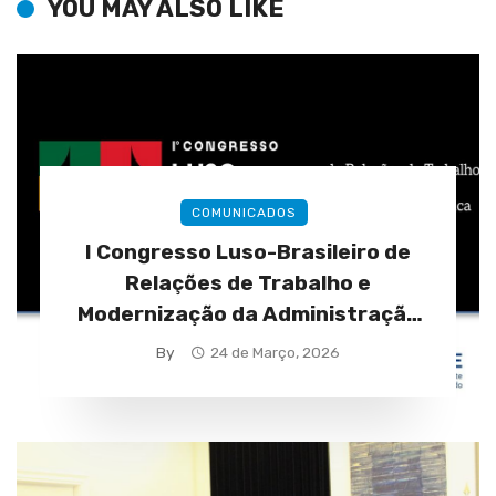
YOU MAY ALSO LIKE
COMUNICADOS
I Congresso Luso-Brasileiro de
Relações de Trabalho e
Modernização da Administração
Pública (28 a 30 de abril)
By
24 de Março, 2026