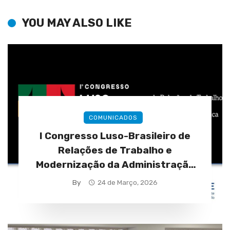
YOU MAY ALSO LIKE
COMUNICADOS
I Congresso Luso-Brasileiro de
Relações de Trabalho e
Modernização da Administração
Pública (28 a 30 de abril)
By
24 de Março, 2026