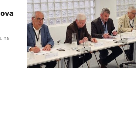
nova
o, na