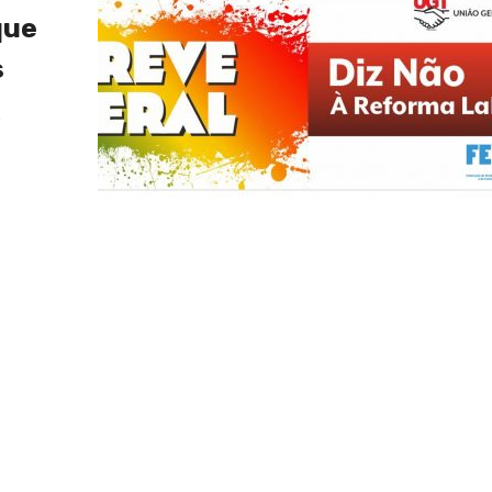
que
s
e