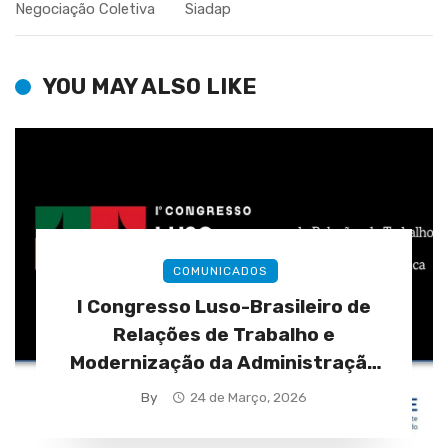
Negociação Coletiva
Siadap
YOU MAY ALSO LIKE
COMUNICADOS
I Congresso Luso-Brasileiro de
Relações de Trabalho e
Modernização da Administração
Pública (28 a 30 de abril)
By
24 de Março, 2026