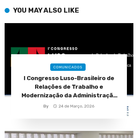
YOU MAY ALSO LIKE
COMUNICADOS
I Congresso Luso-Brasileiro de
Relações de Trabalho e
Modernização da Administração
Pública (28 a 30 de abril)
By
24 de Março, 2026